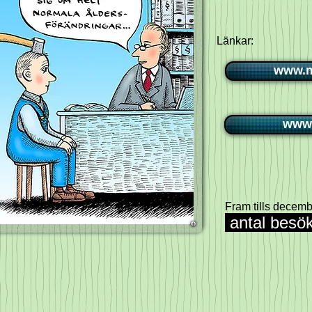
Länkar:
www.m
www.
Fram tills decem
antal
besök