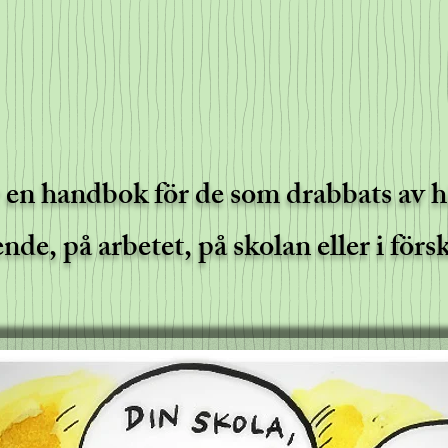
www.sjukahus.se
 en handbok för de som drabbats av hä
nde, på arbetet, på skolan eller i förs