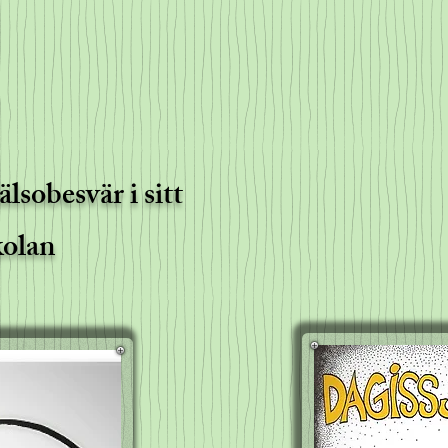
lsobesvär i sitt
kolan