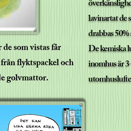
överkänslighe
lavinartat de 
drabbas 50% 
de som vistas får
De kemiska lu
 från flyktspackel och
inomhus är 3-
e golvmattor.
utomhuslufte
Öv